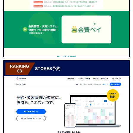
RANKING
STORES予約
03