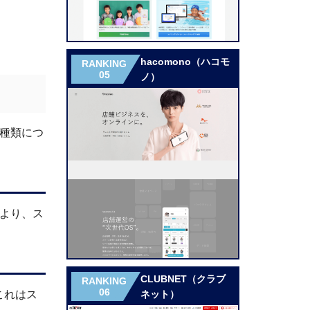
hacomono（ハコモ
RANKING
05
ノ）
の種類につ
より、ス
CLUBNET（クラブ
RANKING
06
ネット）
これはス