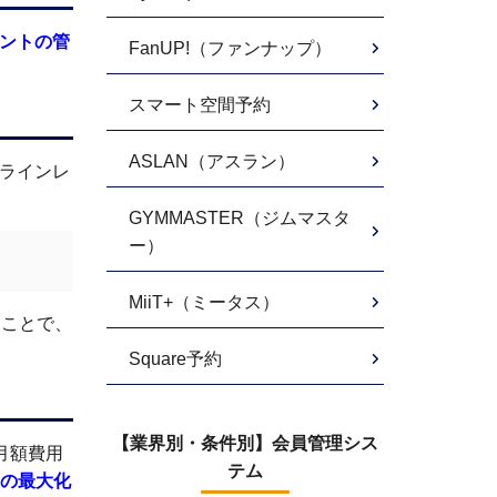
ントの管
FanUP!（ファンナップ）
スマート空間予約
ASLAN（アスラン）
ンラインレ
GYMMASTER（ジムマスタ
ー）
MiiT+（ミータス）
ることで、
Square予約
【業界別・条件別】会員管理シス
月額費用
テム
の最大化