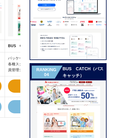
BUS CATCH（バスキャッチ）
hacomono（ハコモノ）
CL
パッケージ化によって低価格、
ウェルネス業界に特化、スマー
電
各種スクール向けに提供する会
トフォン一つで完結する会員管
バ
BUS CATCH（バス
RANKING
員管理システム
理・決済システム
サ
04
キャッチ）
公式サイトへ
公式サイトへ
詳しくはこちら
詳しくはこちら