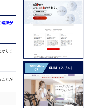
の追跡が
ながりま
RANKING
SLIM（スリム）
07
ることが