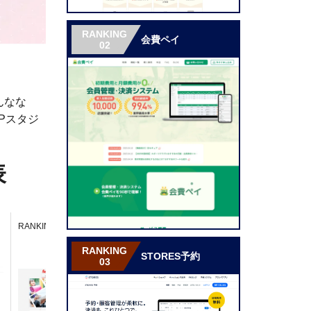
RANKING
会費ペイ
02
んなな
Pスタジ
表
RA
RANKING
RANKING
06
04
05
RANKING
STORES予約
03