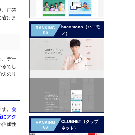
り、正確
に省けま
hacomono（ハコモ
RANKING
05
ノ）
と、デー
かるでし
消失のリ
ます。
会
報にアク
CLUBNET（クラブ
RANKING
の信頼性
06
ネット）