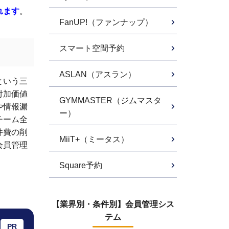
れます
。
FanUP!（ファンナップ）
スマート空間予約
ASLAN（アスラン）
という三
付加価値
GYMMASTER（ジムマスタ
や情報漏
ー）
チーム全
件費の削
MiiT+（ミータス）
会員管理
Square予約
【業界別・条件別】会員管理シス
テム