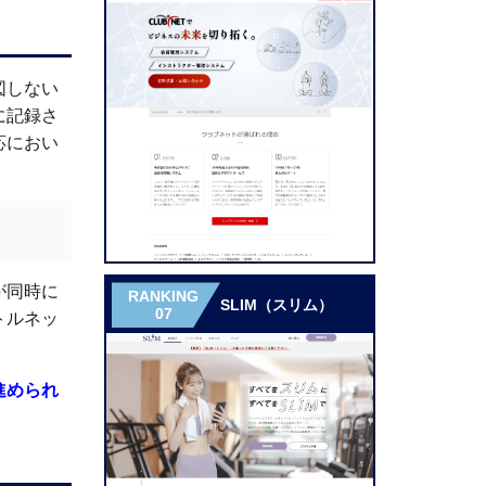
図しない
に記録さ
応におい
が同時に
RANKING
SLIM（スリム）
07
トルネッ
進められ
。