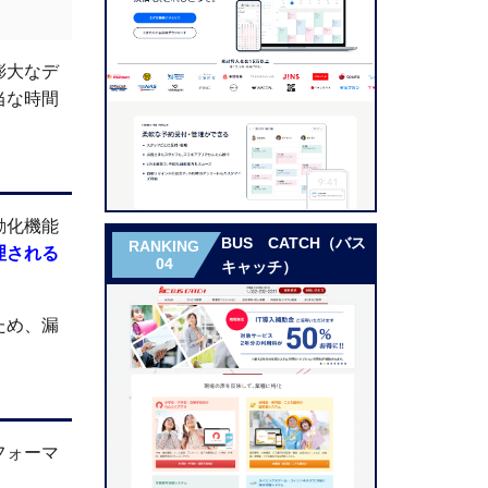
膨大なデ
当な時間
動化機能
BUS CATCH（バス
RANKING
理される
04
キャッチ）
ため、漏
フォーマ