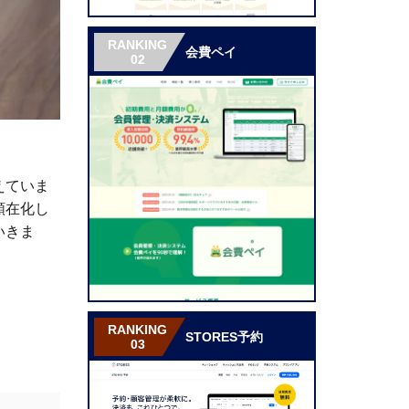
RANKING
会費ペイ
02
えていま
顕在化し
いきま
RANKING
STORES予約
03